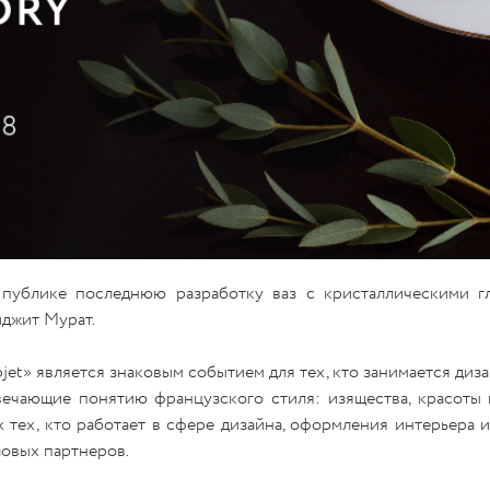
публике последнюю разработку ваз с кристаллическими гл
джит Мурат.
t» является знаковым событием для тех, кто занимается диз
вечающие понятию французского стиля: изящества, красоты 
х тех, кто работает в сфере дизайна, оформления интерьера и
ловых партнеров.