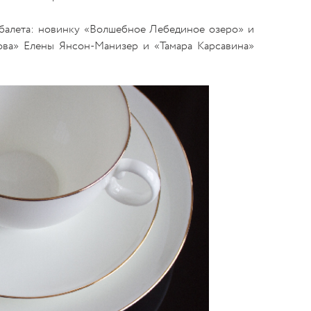
 балета: новинку «Волшебное Лебединое озеро» и
ова» Елены Янсон-Манизер и «Тамара Карсавина»