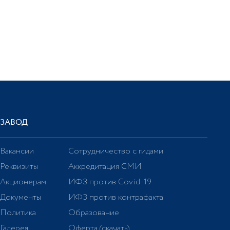
ЗАВОД
Вакансии
Сотрудничество с гидами
Реквизиты
Аккредитация СМИ
Акционерам
ИФЗ против Covid-19
Документы
ИФЗ против контрафакта
Политика
Образование
Галерея
Оферта (скачать)