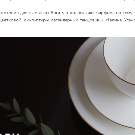
иготовил для выставки богатую коллекцию фарфора на тему
етковой, скульптуры легендарных танцовщиц «Галина Улан