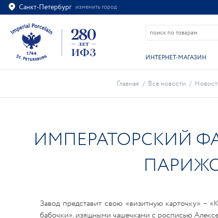
Санкт-Петербург
изменить город
Ваш город
Санкт-Петербург?
ВСЁ ВЕРНО
ИЗМЕНИТЬ
ИНТЕРНЕТ-МАГАЗИН
Главная
/
Все новости
/
Новос
ИМПЕРАТОРСКИЙ ФА
ПАРИЖС
Завод представит свою «визитную карточку» – «
бабочки», изящными чашечками с росписью Алексе