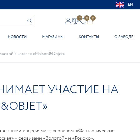
EN
0
0
0
НОВОСТИ
МАГАЗИНЫ
КОНТАКТЫ
О ЗАВОДЕ
ижской выставке «Maison&Objet»
НИМАЕТ УЧАСТИЕ НА
&OBJET»
ственными изделиями – сервизом «Фантастические
ская» – сервизами «Золотой» и «Рококо».