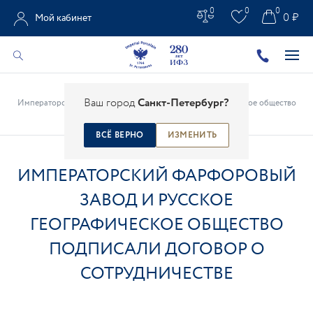
0
0
0
0 ₽
Мой кабинет
Главная
/
Все новости
/
СМИ о нас
/
Ваш город
Санкт-Петербург?
Императорский фарфоровый завод и Русское географическое общество
подписали договор о сотрудничестве
ВСЁ ВЕРНО
ИЗМЕНИТЬ
ИМПЕРАТОРСКИЙ ФАРФОРОВЫЙ
ЗАВОД И РУССКОЕ
ГЕОГРАФИЧЕСКОЕ ОБЩЕСТВО
ПОДПИСАЛИ ДОГОВОР О
СОТРУДНИЧЕСТВЕ