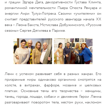
и грации Эдгара Дега, декоративности Густава Климта,
романтичной мечтательности Пьера Огюста Ренуара и
энергии Анри Тулуз-Лотрека. Своими «учителями» он
считает представителей русского авангарда начала XX
века – Леона Бакста, Мстислава Добужинского, «Русские
сезоны» Сергея Дягилева в Париже.
Ленн с успехом развивает себя в разных жанрах. Его
призрачные миры одинаково органично смотрятся на
холсте, в витражах, фарфоре, мозаике и шелковых
платках. Основные темы его творчества – женщины,
танец, города, лошади, собаки и движение. Герои Ленна
разговаривают поворотом тела, жестом руки, наклоном