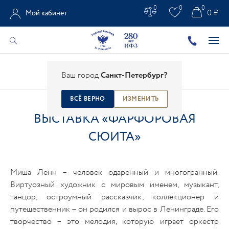
0
0
0
0 ₽
Мой кабинет
Главная
/
Галерея
/
Выставки
/
Галерея
/
Ваш город
Санкт-Петербург?
Выставка «ФАРФОРОВАЯ СЮИТА»
ВСЁ ВЕРНО
ИЗМЕНИТЬ
ВЫСТАВКА «ФАРФОРОВАЯ
СЮИТА»
Миша Ленн – человек одаренный и многогранный.
Виртуозный художник с мировым именем, музыкант,
танцор, остроумный рассказчик, коллекционер и
путешественник – он родился и вырос в Ленинграде. Его
творчество – это мелодия, которую играет оркестр