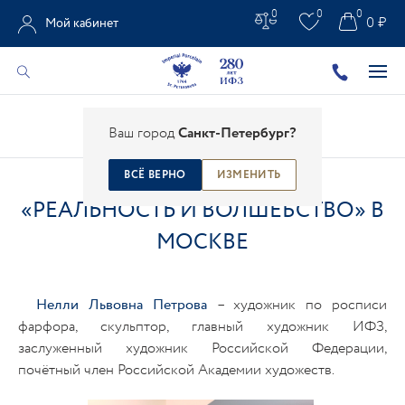
0
0
0
0 ₽
Мой кабинет
Главная
/
Галерея
/
Выставки
/
Галерея
/
Ваш город
Санкт-Петербург?
«Реальность и Волшебство» в Москве
ВСЁ ВЕРНО
ИЗМЕНИТЬ
«РЕАЛЬНОСТЬ И ВОЛШЕБСТВО» В
МОСКВЕ
Нелли Львовна Петрова
– художник по росписи
фарфора, скульптор, главный художник ИФЗ,
заслуженный художник Российской Федерации,
почётный член Российской Академии художеств.