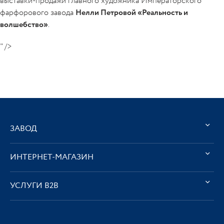
выставки-продажи главного художника Императорского
фарфорового завода
Нелли Петровой «Реальность и
волшебство»
.
" />
ЗАВОД
ИНТЕРНЕТ-МАГАЗИН
УСЛУГИ В2В