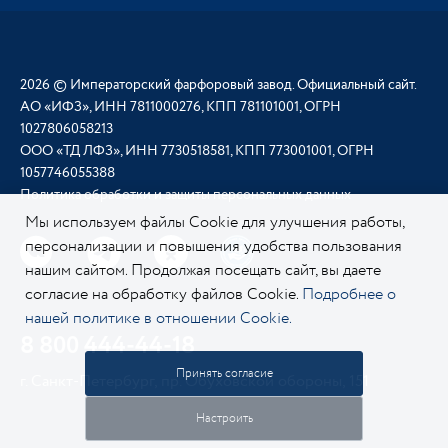
2026 © Императорский фарфоровый завод. Официальный сайт.
АО «ИФЗ», ИНН 7811000276, КПП 781101001, ОГРН
1027806058213
ООО «ТД ЛФЗ», ИНН 7730518581, КПП 773001001, ОГРН
1057746055388
Политика обработки и защиты персональных данных
Мы используем файлы Cookie для улучшения работы,
персонализации и повышения удобства пользования
нашим сайтом. Продолжая посещать сайт, вы даете
согласие на обработку файлов Cookie.
Подробнее о
нашей политике в отношении Cookie.
8 800 444-44-18
Принять согласие
г. Санкт-Петербург, пр. Обуховской обороны, 151
Настроить