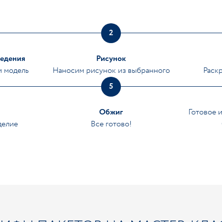
2
ведения
Рисунок
и модель
Наносим рисунок из выбранного
Раск
5
Обжиг
Готовое 
делие
Все готово!