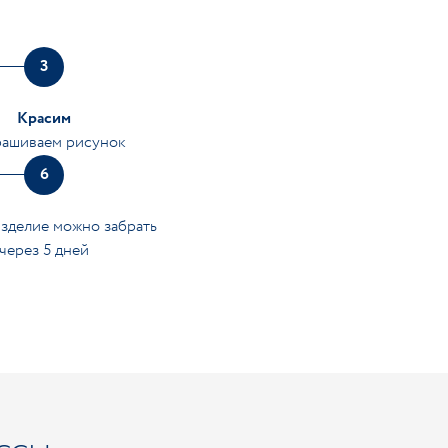
3
Красим
рашиваем рисунок
6
изделие можно забрать
через 5 дней