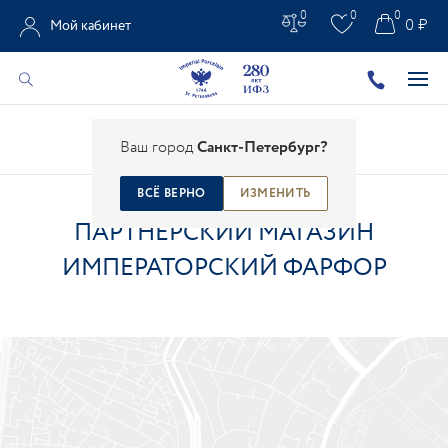
0
0
0
0 ₽
Мой кабинет
Главная
/
Контакты
/
Магазины
/
Ваш город
Санкт-Петербург?
Партнерский магазин Императорский Фарфор
ВСЁ ВЕРНО
ИЗМЕНИТЬ
ПАРТНЕРСКИЙ МАГАЗИН
ИМПЕРАТОРСКИЙ ФАРФОР