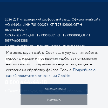
2026 © Императорский фарфоровый завод. Официальный сайт.
АО «ИФЗ», ИНН 7811000276, КПП 781101001, ОГРН
1027806058213
ООО «ТД ЛФЗ», ИНН 7730518581, КПП 773001001, ОГРН
1057746055388
Политика обработки и защиты персональных данных
Мы используем файлы Cookie для улучшения работы,
персонализации и повышения удобства пользования
нашим сайтом. Продолжая посещать сайт, вы даете
согласие на обработку файлов Cookie.
Подробнее о
нашей политике в отношении Cookie.
8 800 444-44-18
Принять согласие
г. Санкт-Петербург, пр. Обуховской обороны, 151
Настроить