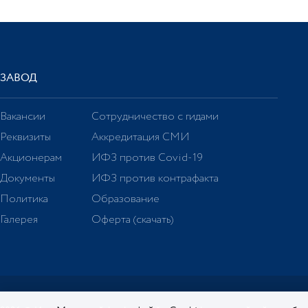
ЗАВОД
Вакансии
Сотрудничество с гидами
Реквизиты
Аккредитация СМИ
Акционерам
ИФЗ против Covid-19
Документы
ИФЗ против контрафакта
Политика
Образование
Галерея
Оферта (скачать)