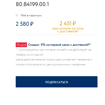
80.84199.00.1
2 451
₽
2 580
при оплате on-line
c доставкой!
Акция
Скидка - 5% на первый заказ с доставкой!*
* - суммируется при оплате-онлайн, не действует на
товары со скидкой.
Цена действительна только для интернет-магазина и
может отличаться от цен в розничных магазинах
ПОДПИСАТЬСЯ