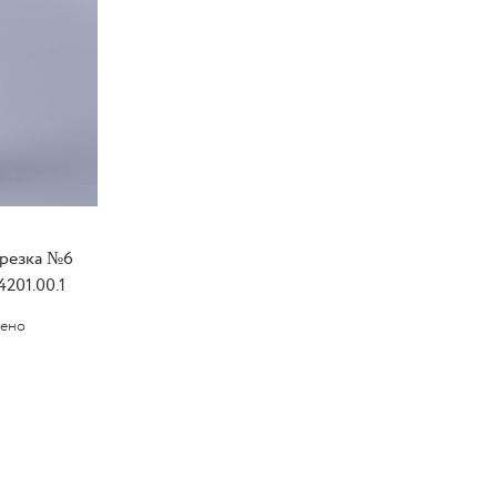
ерезка №6
201.00.1
чено