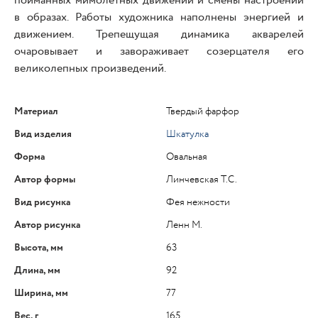
пойманных мимолетных движений и смены настроений
в образах. Работы художника наполнены энергией и
движением. Трепещущая динамика акварелей
очаровывает и завораживает созерцателя его
великолепных произведений.
Материал
Твердый фарфор
Вид изделия
Шкатулка
Форма
Овальная
Автор формы
Линчевская Т.С.
Вид рисунка
Фея нежности
Автор рисунка
Ленн М.
Высота, мм
63
Длина, мм
92
Ширина, мм
77
Вес, г
165