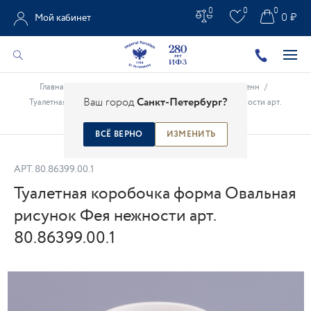
0
0
0
0 ₽
Мой кабинет
Главная
/
Каталог
/
Креативные проекты
/
Миша Ленн
/
Ваш город
Санкт-Петербург?
Туалетная коробочка форма Овальная рисунок Фея нежности арт.
80.86399.00.1
ВСЁ ВЕРНО
ИЗМЕНИТЬ
АРТ.
80.86399.00.1
Туалетная коробочка форма Овальная
рисунок Фея нежности арт.
80.86399.00.1