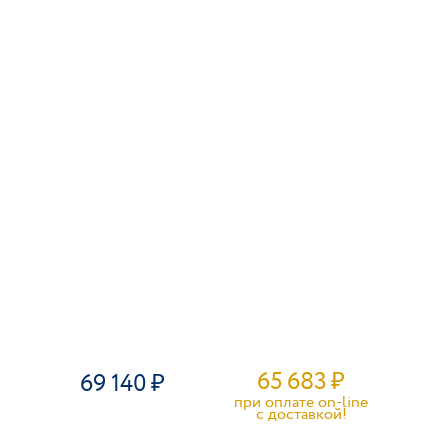
65 683
₽
69 140
при оплате on-line
c доставкой!