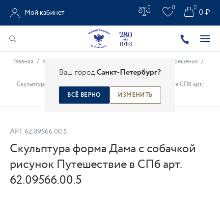
0
0
0
0 ₽
Мой кабинет
Главная
/
Каталог
/
Предметы интерьера
/
Интерьерные решения
/
Ваш город
Санкт-Петербург?
Скульптура
/
Скульптура форма Дама с собачкой рисунок Путешествие в СПб арт.
62.09566.00.5
ВСЁ ВЕРНО
ИЗМЕНИТЬ
АРТ.
62.09566.00.5
Скульптура форма Дама с собачкой
рисунок Путешествие в СПб арт.
62.09566.00.5