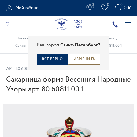
0
0
0
0 ₽
Мой кабинет
Главная
/
Каталог
/
Подарки из фарфора
/
Масленица
/
Ваш город
Санкт-Петербург?
Сахарница форма Весенняя Народные Узоры арт. 80.60811.00.1
ВСЁ ВЕРНО
ИЗМЕНИТЬ
АРТ.
80.60811.00.1
Сахарница форма Весенняя Народные
Узоры арт. 80.60811.00.1