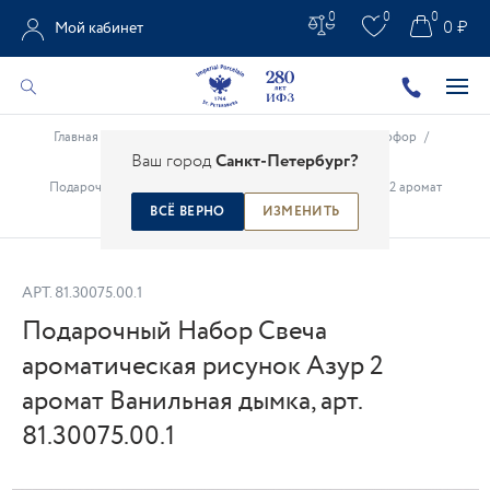
0
0
0
0 ₽
Мой кабинет
Главная
/
Каталог
/
Рождественский и новогодний фарфор
/
Ваш город
Санкт-Петербург?
Рождественский и новогодний фарфор
/
Подарочный Набор Свеча ароматическая рисунок Азур 2 аромат
Ванильная дымка, арт. 81.30075.00.1
ВСЁ ВЕРНО
ИЗМЕНИТЬ
АРТ.
81.30075.00.1
Подарочный Набор Свеча
ароматическая рисунок Азур 2
аромат Ванильная дымка, арт.
81.30075.00.1