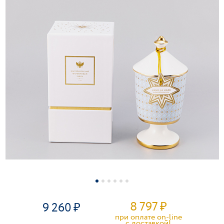
8 797
₽
9 260
при оплате on-line
c доставкой!