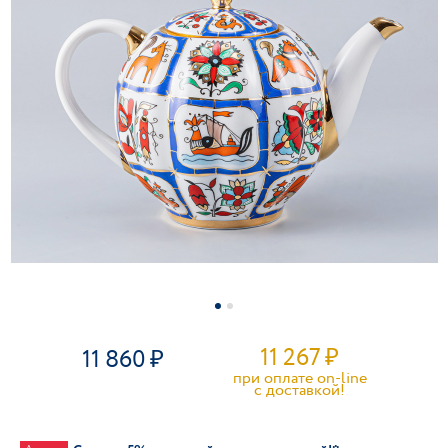
11 267
₽
11 860
при оплате on-line
c доставкой!