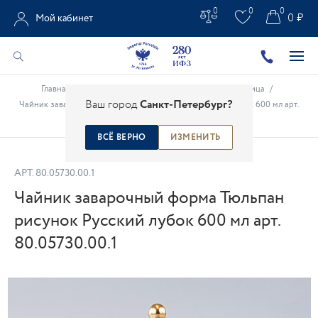
0
0
0
0 ₽
Мой кабинет
Главная
/
Каталог
/
Подарки из фарфора
/
Масленица
/
Ваш город
Санкт-Петербург?
Чайник заварочный форма Тюльпан рисунок Русский лубок 600 мл арт.
80.05730.00.1
ВСЁ ВЕРНО
ИЗМЕНИТЬ
АРТ.
80.05730.00.1
Чайник заварочный форма Тюльпан
рисунок Русский лубок 600 мл арт.
80.05730.00.1