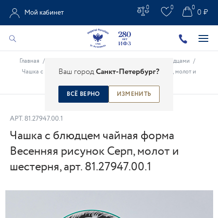
0
0
0
0 ₽
Мой кабинет
Главная
/
Каталог
/
Фарфоровые чашки
/
Чашки с блюдцами
/
Ваш город
Санкт-Петербург?
Чашка с блюдцем чайная форма Весенняя рисунок Серп, молот и
шестерня, арт. 81.27947.00.1
ВСЁ ВЕРНО
ИЗМЕНИТЬ
АРТ.
81.27947.00.1
Чашка с блюдцем чайная форма
Весенняя рисунок Серп, молот и
шестерня, арт. 81.27947.00.1