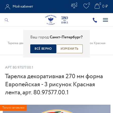
0
0
0
0 ₽
Мой кабинет
Главная
/
Каталог
/
Предметы интерьера
/
Ваш город
Санкт-Петербург?
Декоративные настенные тарелки
/
Тарелка декоративная 270 мм форма Европейская - 3 рисунок Красная
лента, арт. 80.97577.00.1
ВСЁ ВЕРНО
ИЗМЕНИТЬ
АРТ.
80.97577.00.1
Тарелка декоративная 270 мм форма
Европейская - 3 рисунок Красная
лента, арт. 80.97577.00.1
Только самовывоз