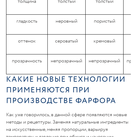
толщина
толстый
толстый
гладкость
неровный
пористый
оттенок
сероватый
кремовый
бе
прозрачность
непрозрачный
непрозрачный
про
КАКИЕ НОВЫЕ ТЕХНОЛОГИИ
ПРИМЕНЯЮТСЯ ПРИ
ПРОИЗВОДСТВЕ ФАРФОРА
Как уже говорилось, в данной сфере появляются новые
методы и рецептуры. Заменяя натуральные ингредиенты
на искусственные, меняя пропорции, варьируя
температуру и давление при обжиге и нанесении