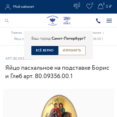
0
0
0
0 ₽
Мой кабинет
Главная
/
Каталог
/
Предметы интерьера
/
Яйца пасхальные
/
Ваш город
Санкт-Петербург?
Яйцо пасхальное на подставке Борис и Глеб арт. 80.09356.00.1
ВСЁ ВЕРНО
ИЗМЕНИТЬ
АРТ.
80.09356.00.1
Яйцо пасхальное на подставке Борис
и Глеб арт. 80.09356.00.1