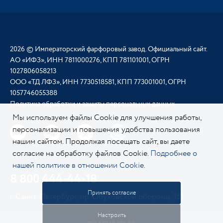
2026 © Императорский фарфоровый завод. Официальный сайт.
АО «ИФЗ», ИНН 7811000276, КПП 781101001, ОГРН
1027806058213
ООО «ТД ЛФЗ», ИНН 7730518581, КПП 773001001, ОГРН
1057746055388
Политика обработки и защиты персональных данных
Мы используем файлы Cookie для улучшения работы,
персонализации и повышения удобства пользования
нашим сайтом. Продолжая посещать сайт, вы даете
согласие на обработку файлов Cookie.
Подробнее о
нашей политике в отношении Cookie.
8 800 444-44-18
Принять согласие
г. Санкт-Петербург, пр. Обуховской обороны, 151
Настроить