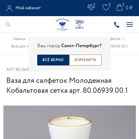
0
0
0
0 ₽
Мой кабинет
Главная
/
Каталог
/
Столовые предметы
/
Вазы для салфеток
/
Ваш город
Санкт-Петербург?
Ваза для салфеток Молодежная Кобальтовая сетка арт. 80.06939.00.1
ВСЁ ВЕРНО
ИЗМЕНИТЬ
АРТ.
80.06939.00.1
Ваза для салфеток Молодежная
Кобальтовая сетка арт. 80.06939.00.1