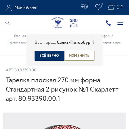
0
0
0
0 ₽
Мой кабинет
Главная
/
Каталог
/
Рождественский и новогодний фарфор
/
Ваш город
Санкт-Петербург?
Тарелка плоская 270 мм форма Стандартная 2 рисунок №1 Скарлетт арт.
80.93390.00.1
ВСЁ ВЕРНО
ИЗМЕНИТЬ
АРТ.
80.93390.00.1
Тарелка плоская 270 мм форма
Стандартная 2 рисунок №1 Скарлетт
арт. 80.93390.00.1