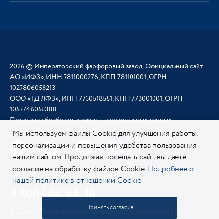
2026 © Императорский фарфоровый завод. Официальный сайт.
АО «ИФЗ», ИНН 7811000276, КПП 781101001, ОГРН
1027806058213
ООО «ТД ЛФЗ», ИНН 7730518581, КПП 773001001, ОГРН
1057746055388
Политика обработки и защиты персональных данных
Мы используем файлы Cookie для улучшения работы,
персонализации и повышения удобства пользования
нашим сайтом. Продолжая посещать сайт, вы даете
согласие на обработку файлов Cookie.
Подробнее о
нашей политике в отношении Cookie.
8 800 444-44-18
Принять согласие
г. Санкт-Петербург, пр. Обуховской обороны, 151