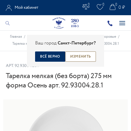
0
0
0
0 ₽
Мой кабинет
Главная
/
Каталог
/
Белое золото
/
Тарелки белые фарфоровые
/
Ваш город
Санкт-Петербург?
Тарелка мелкая (без борта) 275 мм форма Осень арт. 92.93004.28.1
ВСЁ ВЕРНО
ИЗМЕНИТЬ
АРТ.
92.93004.28.1
Тарелка мелкая (без борта) 275 мм
форма Осень арт. 92.93004.28.1