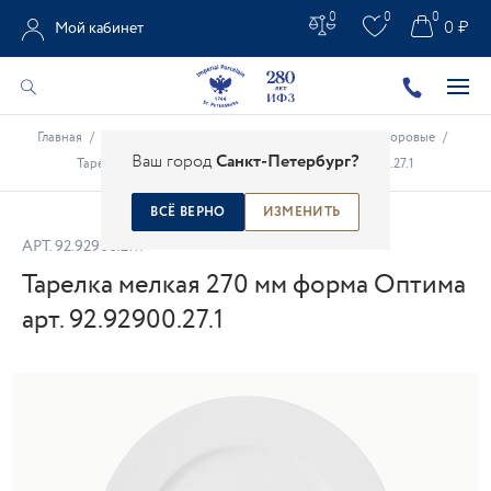
0
0
0
0 ₽
Мой кабинет
Главная
/
Каталог
/
Белое золото
/
Тарелки белые фарфоровые
/
Ваш город
Санкт-Петербург?
Тарелка мелкая 270 мм форма Оптима арт. 92.92900.27.1
ВСЁ ВЕРНО
ИЗМЕНИТЬ
АРТ.
92.92900.27.1
Тарелка мелкая 270 мм форма Оптима
арт. 92.92900.27.1