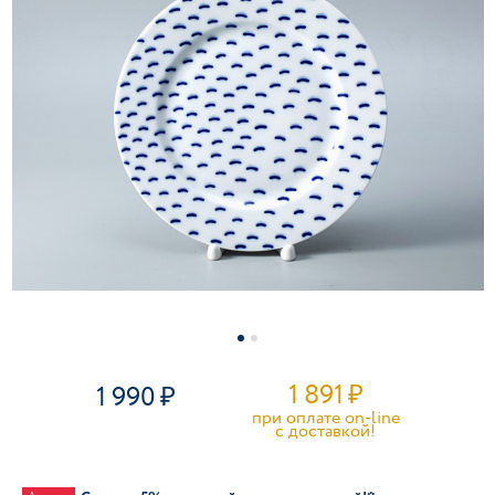
1 891
₽
1 990
при оплате on-line
c доставкой!