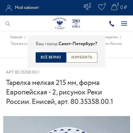
0
0
0
0 ₽
Мой кабинет
Главная
/
Каталог
/
Столовые предметы
/
Фарфоровые тарелки
/
Ваш город
Санкт-Петербург?
Тарелка мелкая 215 мм, форма Европейская - 2, рисунок Реки России.
Енисей, арт. 80.35358.00.1
ВСЁ ВЕРНО
ИЗМЕНИТЬ
АРТ.
80.35358.00.1
Тарелка мелкая 215 мм, форма
Европейская - 2, рисунок Реки
России. Енисей, арт. 80.35358.00.1