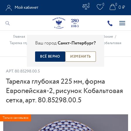
0
0
0
0 ₽
Мой кабинет
Главная
/
Каталог
/
Столовые предметы
/
Тарелки глубокие
/
Ваш город
Санкт-Петербург?
Тарелка глубокая 225 мм, форма Европейская-2, рисунок Кобальтовая
сетка, арт. 80.85298.00.5
ВСЁ ВЕРНО
ИЗМЕНИТЬ
АРТ.
80.85298.00.5
Тарелка глубокая 225 мм, форма
Европейская-2, рисунок Кобальтовая
сетка, арт. 80.85298.00.5
Только самовывоз