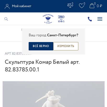
0
0
0
0 ₽
Мой кабинет
Главная
/
Каталог
/
Фарфоровая скульптура
/
Ваш город
Санкт-Петербург?
Скульптура Комар Белый арт. 82.83785.00.1
ВСЁ ВЕРНО
ИЗМЕНИТЬ
АРТ.
82.83785.00.1
Скульптура Комар Белый арт.
82.83785.00.1