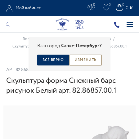
0
0
0
0 ₽
Мой кабинет
Главная
/
Каталог
/
Анималистическая скульптура
/
Ваш город
Санкт-Петербург?
Скульптура форма Снежный барс рисунок Белый арт. 82.86857.00.1
ВСЁ ВЕРНО
ИЗМЕНИТЬ
АРТ.
82.86857.00.1
Скульптура форма Снежный барс
рисунок Белый арт. 82.86857.00.1