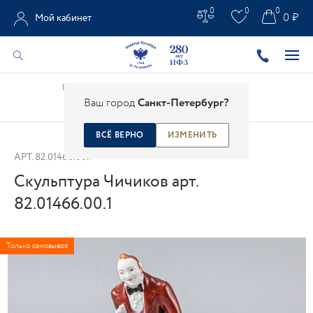
0
0
0
0 ₽
Мой кабинет
Главная
/
Каталог
/
Фарфоровая скульптура
/
Ваш город
Санкт-Петербург?
Скульптура Чичиков арт. 82.01466.00.1
ВСЁ ВЕРНО
ИЗМЕНИТЬ
АРТ.
82.01466.00.1
Скульптура Чичиков арт.
82.01466.00.1
Только самовывоз