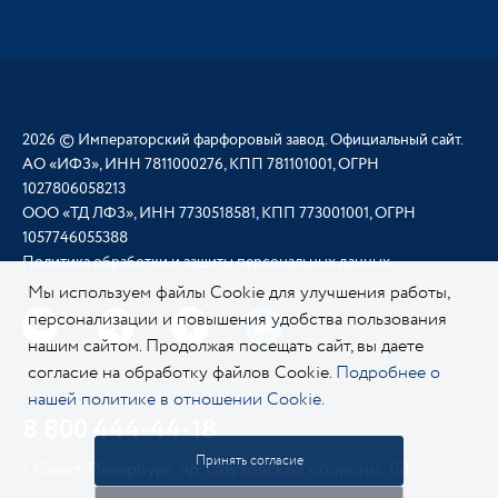
2026 © Императорский фарфоровый завод. Официальный сайт.
АО «ИФЗ», ИНН 7811000276, КПП 781101001, ОГРН
1027806058213
ООО «ТД ЛФЗ», ИНН 7730518581, КПП 773001001, ОГРН
1057746055388
Политика обработки и защиты персональных данных
Мы используем файлы Cookie для улучшения работы,
персонализации и повышения удобства пользования
нашим сайтом. Продолжая посещать сайт, вы даете
согласие на обработку файлов Cookie.
Подробнее о
нашей политике в отношении Cookie.
8 800 444-44-18
Принять согласие
г. Санкт-Петербург, пр. Обуховской обороны, 151