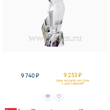
9 253
₽
9 740
при оплате on-line
c доставкой!