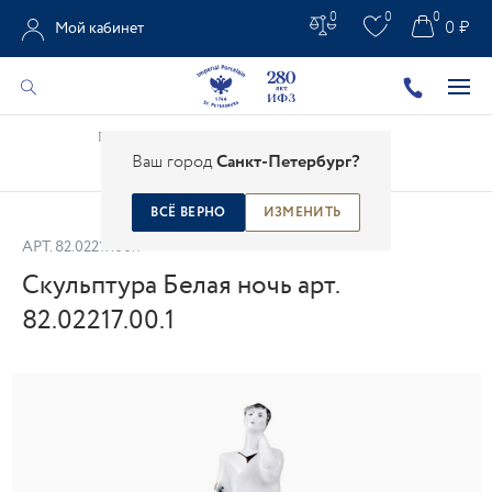
0
0
0
0 ₽
Мой кабинет
Главная
/
Каталог
/
Фарфоровая скульптура
/
Ваш город
Санкт-Петербург?
Скульптура Белая ночь арт. 82.02217.00.1
ВСЁ ВЕРНО
ИЗМЕНИТЬ
АРТ.
82.02217.00.1
Скульптура Белая ночь арт.
82.02217.00.1