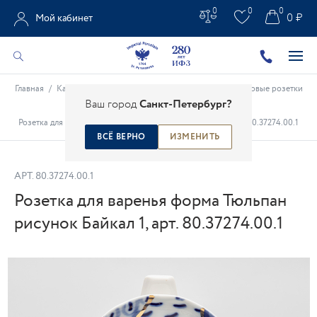
0
0
0
0 ₽
Мой кабинет
Главная
/
Каталог
/
Чайно-кофейные предметы
/
Фарфоровые розетки
Ваш город
Санкт-Петербург?
/
Розетка для варенья форма Тюльпан рисунок Байкал 1, арт. 80.37274.00.1
ВСЁ ВЕРНО
ИЗМЕНИТЬ
АРТ.
80.37274.00.1
Розетка для варенья форма Тюльпан
рисунок Байкал 1, арт. 80.37274.00.1