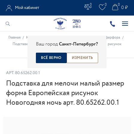
0
0
0
0 ₽
Мой кабинет
Главная
/
Каталог
/
Предметы интерьера
/
Сувениры из фарфора
/
Ваш город
Санкт-Петербург?
Подставка для мелочи малый размер форма Европейская рисунок
Новогодняя ночь арт. 80.65262.00.1
ВСЁ ВЕРНО
ИЗМЕНИТЬ
АРТ.
80.65262.00.1
Подставка для мелочи малый размер
форма Европейская рисунок
Новогодняя ночь арт. 80.65262.00.1