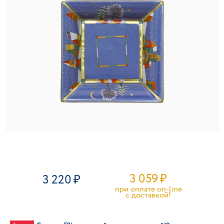
3 059
₽
3 220
при оплате on-line
c доставкой!