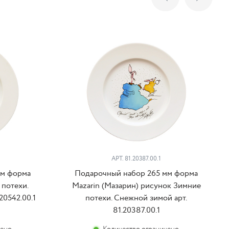
АРТ. 81.20387.00.1
мм форма
Подарочный набор 265 мм форма
 потехи.
Mazarin (Мазарин) рисунок Зимние
20542.00.1
потехи. Снежной зимой арт.
81.20387.00.1