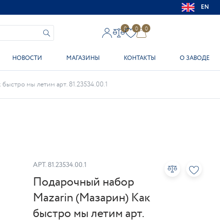
EN
0
0
0
НОВОСТИ
МАГАЗИНЫ
КОНТАКТЫ
О ЗАВОДЕ
быстро мы летим арт. 81.23534.00.1
АРТ.
81.23534.00.1
Подарочный набор
Mazarin (Мазарин) Как
быстро мы летим арт.