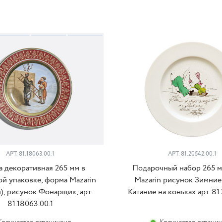
АРТ. 81.18063.00.1
АРТ. 81.20542.00.1
а декоративная 265 мм в
Подарочный набор 265 
й упаковке, форма Mazarin
Mazarin рисунок Зимние
), рисунок Фонарщик, арт.
Катание на коньках арт. 81.
81.18063.00.1