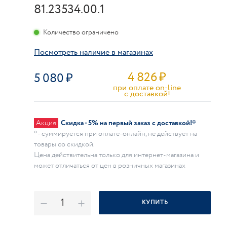
81.23534.00.1
Количество ограничено
Посмотреть наличие в магазинах
4 826
₽
5 080
при оплате on-line
c доставкой!
Акция
Скидка - 5% на первый заказ с доставкой!*
* - суммируется при оплате-онлайн, не действует на
товары со скидкой.
Цена действительна только для интернет-магазина и
может отличаться от цен в розничных магазинах
КУПИТЬ