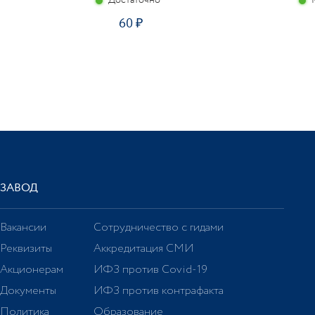
Достаточно
60
ЗАВОД
Вакансии
Сотрудничество с гидами
Реквизиты
Аккредитация СМИ
Акционерам
ИФЗ против Covid-19
Документы
ИФЗ против контрафакта
Политика
Образование