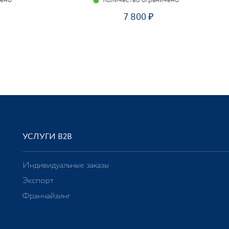
чено
Количество ограничено
7 800
УСЛУГИ В2В
Индивидуальные заказы
Экспорт
Франчайзинг