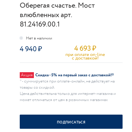
Оберегая счастье. Мост
влюбленных арт.
81.24169.00.1
4 693
₽
4 940
при оплате on-line
c доставкой!
Акция
Скидка - 5% на первый заказ с доставкой!*
* - суммируется при оплате-онлайн, не действует на
товары со скидкой.
Цена действительна только для интернет-магазина и
может отличаться от цен в розничных магазинах
ПОДПИСАТЬСЯ