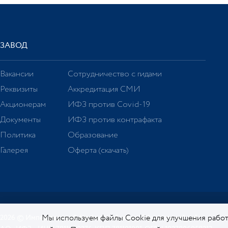
ЗАВОД
Вакансии
Сотрудничество с гидами
Реквизиты
Аккредитация СМИ
Акционерам
ИФЗ против Covid-19
Документы
ИФЗ против контрафакта
Политика
Образование
Галерея
Оферта (скачать)
Мы используем файлы Cookie для улучшения работ
2026 © Императорский фарфоровый завод. Официальный сайт.