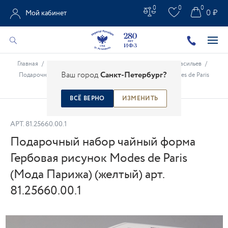
0
0
0
0 ₽
Мой кабинет
Главная
/
Каталог
/
Креативные проекты
/
Александр Васильев
/
Ваш город
Санкт-Петербург?
Подарочный набор чайный форма Гербовая рисунок Modes de Paris
(Мода Парижа) (желтый) арт. 81.25660.00.1
ВСЁ ВЕРНО
ИЗМЕНИТЬ
АРТ.
81.25660.00.1
Подарочный набор чайный форма
Гербовая рисунок Modes de Paris
(Мода Парижа) (желтый) арт.
81.25660.00.1