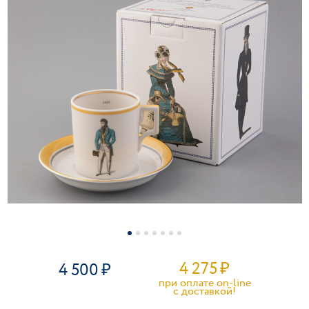
4 275
₽
4 500
при оплате on-line
c доставкой!