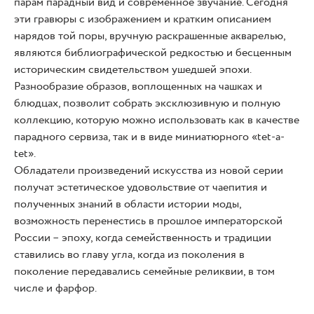
парам парадный вид и современное звучание. Сегодня
эти гравюры с изображением и кратким описанием
нарядов той поры, вручную раскрашенные акварелью,
являются библиографической редкостью и бесценным
историческим свидетельством ушедшей эпохи.
Разнообразие образов, воплощенных на чашках и
блюдцах, позволит собрать эксклюзивную и полную
коллекцию, которую можно использовать как в качестве
парадного сервиза, так и в виде миниатюрного «tet-а-
tеt».
Обладатели произведений искусства из новой серии
получат эстетическое удовольствие от чаепития и
полученных знаний в области истории моды,
возможность перенестись в прошлое императорской
России – эпоху, когда семейственность и традиции
ставились во главу угла, когда из поколения в
поколение передавались семейные реликвии, в том
числе и фарфор.