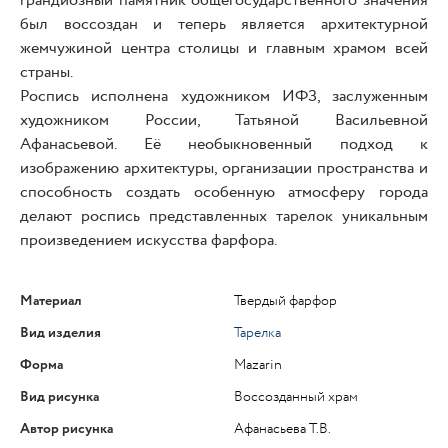
грандиозный памятник общегосударственного значения
был воссоздан и теперь является архитектурной
жемчужиной центра столицы и главным храмом всей
страны.
Роспись исполнена художником ИФЗ, заслуженным
художником России, Татьяной Васильевной
Афанасьевой. Её необыкновенный подход к
изображению архитектуры, организации пространства и
способность создать особенную атмосферу города
делают роспись представленных тарелок уникальным
произведением искусства фарфора.
Материал
Твердый фарфор
Вид изделия
Тарелка
Форма
Mazarin
Вид рисунка
Воссозданный храм
Автор рисунка
Афанасьева Т.В.