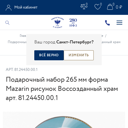
0
0
0
0 ₽
Мой кабинет
Главная
/
Каталог
/
Москва и Петербург в фарфоре
/
Ваш город
Санкт-Петербург?
Подарочный набор 265 мм форма Mazarin рисунок Воссозданный храм
арт. 81.24450.00.1
ВСЁ ВЕРНО
ИЗМЕНИТЬ
АРТ.
81.24450.00.1
Подарочный набор 265 мм форма
Mazarin рисунок Воссозданный храм
арт. 81.24450.00.1