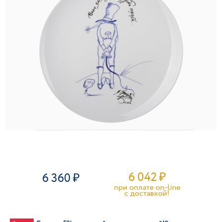
6 042
₽
6 360
при оплате on-line
c доставкой!