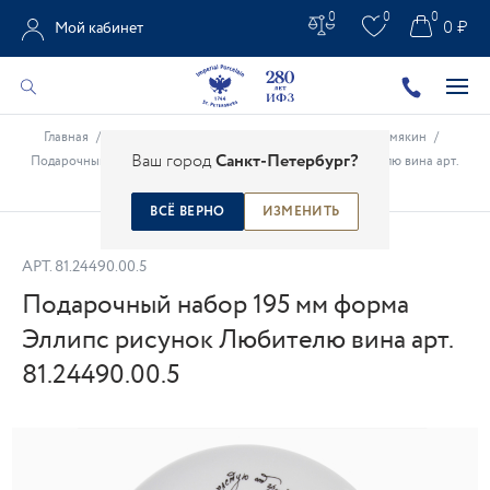
0
0
0
0 ₽
Мой кабинет
Главная
/
Каталог
/
Креативные проекты
/
Михаил Шемякин
/
Ваш город
Санкт-Петербург?
Подарочный набор 195 мм форма Эллипс рисунок Любителю вина арт.
81.24490.00.5
ВСЁ ВЕРНО
ИЗМЕНИТЬ
АРТ.
81.24490.00.5
Подарочный набор 195 мм форма
Эллипс рисунок Любителю вина арт.
81.24490.00.5