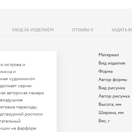
УХОД ЗА ИЗДЕЛИЕМ
ОТЗЫВЫ
0
ЗАДАТЬ 
Материал
Вид изделия
о острова и
Форма
лиска и
енная художником
Автор формы
одолжает серию
Вид рисунка
ая авторская манера
Автор рисунка
 воздушное
Высота, мм
ветовые переходы,
Ширина, мм
одглазурной росписи
Вес, г
гательный
иции на фарфоре