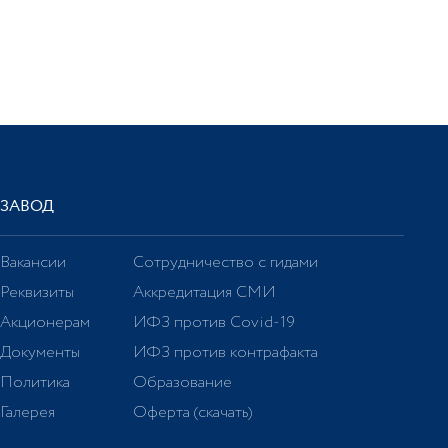
ЗАВОД
Вакансии
Сотрудничество с гидами
Реквизиты
Аккредитация СМИ
Акционерам
ИФЗ против Covid-19
Документы
ИФЗ против контрафакта
Политика
Образование
Галерея
Оферта (скачать)