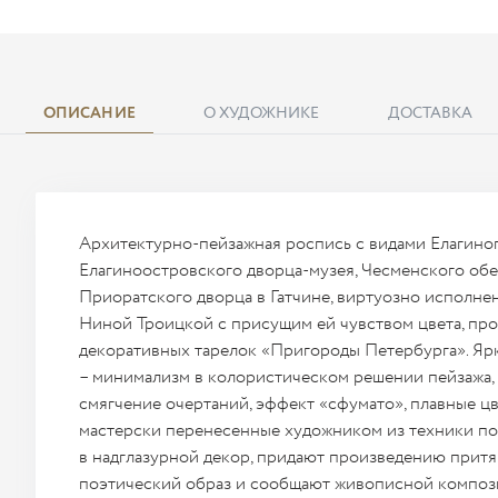
ОПИСАНИЕ
О ХУДОЖНИКЕ
ДОСТАВКА
Архитектурно-пейзажная роспись с видами Елагиног
Елагиноостровского дворца-музея, Чесменского обе
Приоратского дворца в Гатчине, виртуозно исполн
Ниной Троицкой с присущим ей чувством цвета, пр
декоративных тарелок «Пригороды Петербурга». Ярк
– минимализм в колористическом решении пейзажа,
смягчение очертаний, эффект «сфумато», плавные ц
мастерски перенесенные художником из техники п
в надглазурной декор, придают произведению притя
поэтический образ и сообщают живописной композ