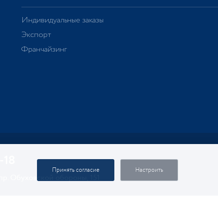
Индивидуальные заказы
Экспорт
Франчайзинг
-18
Принять согласие
Настроить
 пр. Обуховской обороны, 151