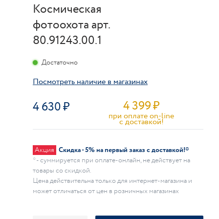
Космическая
фотоохота арт.
80.91243.00.1
Достаточно
Посмотреть наличие в магазинах
4 399
₽
4 630
при оплате on-line
c доставкой!
Акция
Скидка - 5% на первый заказ с доставкой!*
* - суммируется при оплате-онлайн, не действует на
товары со скидкой.
Цена действительна только для интернет-магазина и
может отличаться от цен в розничных магазинах