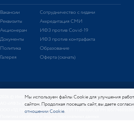
Вакансии
Сотрудничество с гидами
Реквизиты
Аккредитация СМИ
Акционерам
ИФЗ против Covid-19
Документы
ИФЗ против контрафакта
Политика
Образование
Галерея
Оферта (скачать)
Мы используем файлы Cookie для улучшения работ
2026 © Императорский фарфоровый завод. Официальный сайт.
АО «ИФЗ», ИНН 7811000276, КПП 781101001, ОГРН 1027806058213
сайтом. Продолжая посещать сайт, вы даете соглас
ООО «ТД ЛФЗ», ИНН 7730518581, КПП 773001001, ОГРН 105774605538
отношении Cookie.
Политика обработки и защиты персональных данных