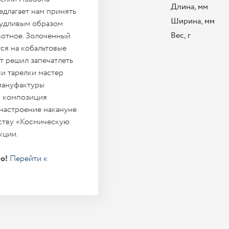
Длина, мм
едлагает нам принять
Ширина, мм
чудливым образом
Вес, г
вотное. Золоченный
тся на кобальтовые
т решил запечатлеть
и тарелки мастер
 мануфактуры
я композиция
 настроение накануне
ству «Космическую
кции.
о!
Перейти к