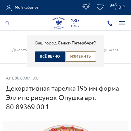
0
0
0
0 ₽
Мой кабинет
Главная
/
Каталог
/
Предметы интерьера
/
Ваш город
Санкт-Петербург?
Декоративные настенные тарелки
/
Декоративная тарелка 195 мм форма Эллипс рисунок Опушка арт.
80.89369.00.1
ВСЁ ВЕРНО
ИЗМЕНИТЬ
АРТ.
80.89369.00.1
Декоративная тарелка 195 мм форма
Эллипс рисунок Опушка арт.
80.89369.00.1