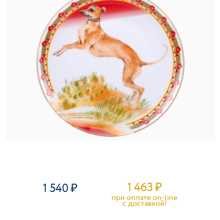
1 463
₽
1 540
при оплате on-line
c доставкой!