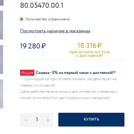
80.05470.00.1
Количество ограничено
Посмотреть наличие в магазинах
18 316
₽
19 280
при оплате on-line
c доставкой!
Акция
Скидка - 5% на первый заказ с доставкой!*
* - суммируется при оплате-онлайн, не действует на
товары со скидкой.
Цена действительна только для интернет-магазина и
может отличаться от цен в розничных магазинах
КУПИТЬ