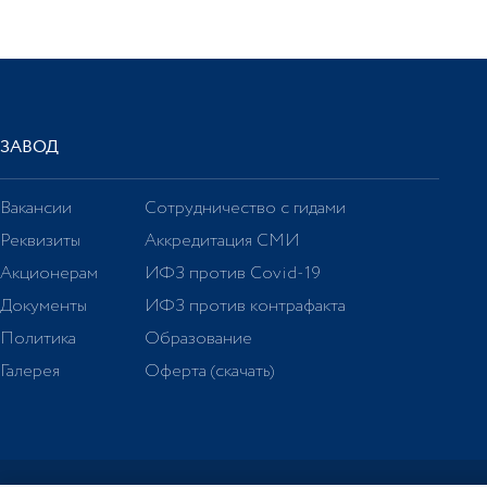
ЗАВОД
Вакансии
Сотрудничество с гидами
Реквизиты
Аккредитация СМИ
Акционерам
ИФЗ против Covid-19
Документы
ИФЗ против контрафакта
Политика
Образование
Галерея
Оферта (скачать)