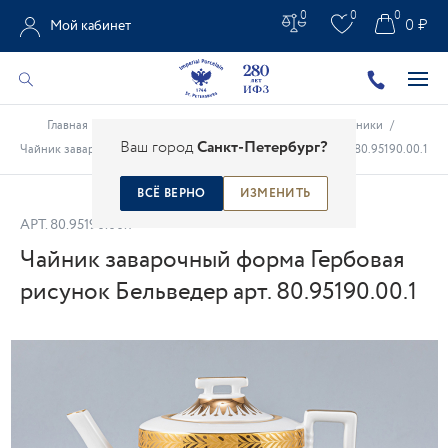
0
0
0
0 ₽
Мой кабинет
Главная
/
Каталог
/
Чайно-кофейные предметы
/
Чайники
/
Ваш город
Санкт-Петербург?
Чайник заварочный форма Гербовая рисунок Бельведер арт. 80.95190.00.1
ВСЁ ВЕРНО
ИЗМЕНИТЬ
АРТ.
80.95190.00.1
Чайник заварочный форма Гербовая
рисунок Бельведер арт. 80.95190.00.1