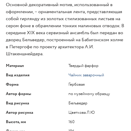
Основной декоративный мотив, использованный в
оформлении, – орнаментальная лента, представляющая
собой гирлянду из золотых стилизованных листьев на
сером фоне в обрамлении тонких малиновых отводок. В
середине XIX века сервизный ансамбль был передан во
дворец Бельведер, построенный на Бабигонском холме
в Петергофе по проекту архитектора А.И.
Штакеншнейдера.
Материал
Твердый фарфор
Вид изделия
Чайник заварочный
Форма
Гербовая
Автор формы
по музейному образцу
Вид рисунка
Бельведер
Автор рисунка
Цветкова Л.Ю
Высота, мм
160