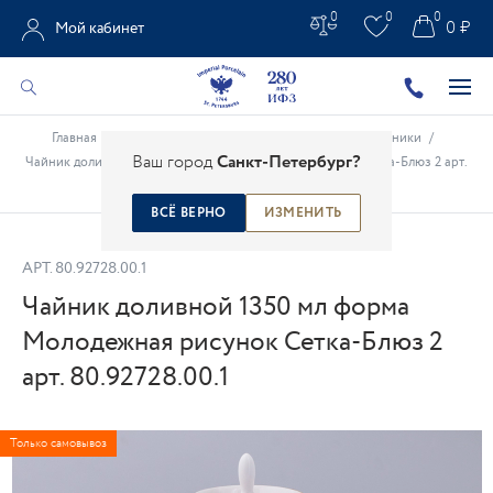
0
0
0
0 ₽
Мой кабинет
Главная
/
Каталог
/
Чайно-кофейные предметы
/
Чайники
/
Ваш город
Санкт-Петербург?
Чайник доливной 1350 мл форма Молодежная рисунок Сетка-Блюз 2 арт.
80.92728.00.1
ВСЁ ВЕРНО
ИЗМЕНИТЬ
АРТ.
80.92728.00.1
Чайник доливной 1350 мл форма
Молодежная рисунок Сетка-Блюз 2
арт. 80.92728.00.1
Только самовывоз