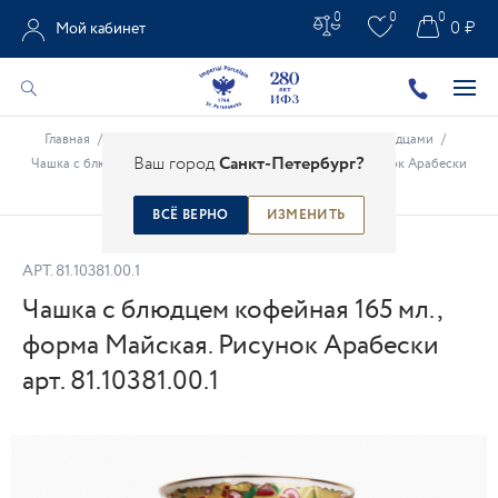
0
0
0
0 ₽
Мой кабинет
Главная
/
Каталог
/
Фарфоровые чашки
/
Чашки с блюдцами
/
Ваш город
Санкт-Петербург?
Чашка с блюдцем кофейная 165 мл., форма Майская. Рисунок Арабески
арт. 81.10381.00.1
ВСЁ ВЕРНО
ИЗМЕНИТЬ
АРТ.
81.10381.00.1
Чашка с блюдцем кофейная 165 мл.,
форма Майская. Рисунок Арабески
арт. 81.10381.00.1