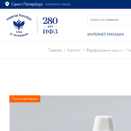
Санкт-Петербург
изменить город
Ваш город
Санкт-Петербург?
ВСЁ ВЕРНО
ИЗМЕНИТЬ
ИНТЕРНЕТ-МАГАЗИН
Главная
/
Каталог
/
Фарфоровые чашки
/
Ч
Только самовывоз