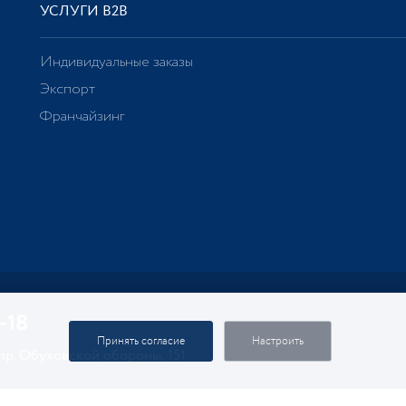
УСЛУГИ В2В
Индивидуальные заказы
Экспорт
Франчайзинг
-18
Принять согласие
Настроить
 пр. Обуховской обороны, 151