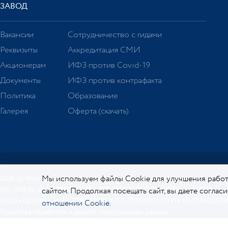
ЗАВОД
Вакансии
Сотрудничество с гидами
Реквизиты
Аккредитация СМИ
Акционерам
ИФЗ против Covid-19
Документы
ИФЗ против контрафакта
Политика
Образование
Галерея
Оферта (скачать)
Мы используем файлы Cookie для улучшения работ
2026 © Императорский фарфоровый завод. Официальный сайт.
АО «ИФЗ», ИНН 7811000276, КПП 781101001, ОГРН 1027806058213
сайтом. Продолжая посещать сайт, вы даете соглас
ООО «ТД ЛФЗ», ИНН 7730518581, КПП 773001001, ОГРН 105774605538
отношении Cookie.
Политика обработки и защиты персональных данных