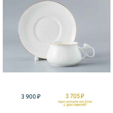
3 705
₽
3 900
при оплате on-line
c доставкой!