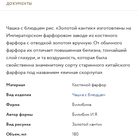
ДОКУМЕНТЫ
Чашка с блюдцем рис. «Золотой кантик» изготовлены на
Императорском фарфоровом заводе из костяного
фарфора с отводкой золотом вручную. От обычного
фарфора их отличает повышенная белизна, тончайший
слой глазури, и та воздушность, которая была
свойственна знаменитому сорту старинного китайского
фарфора под названием «яичная скорлупа».
Материал
Костяной фарфор
Вид изделия
Чашка с блюдцем
Форма
Билибина
Автор формы
Билибин И.Я.
Вид рисунка
Золотой кантик
Объем, мл
180