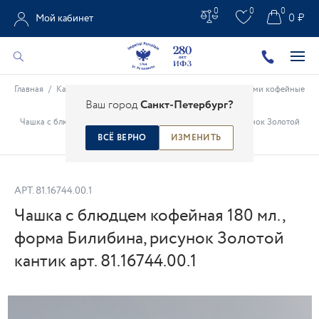
0
0
0
0 ₽
Мой кабинет
Главная
/
Каталог
/
Фарфоровые чашки
/
Чашки с блюдцами кофейные
Ваш город
Санкт-Петербург?
/
Чашка с блюдцем кофейная 180 мл., форма Билибина, рисунок Золотой
кантик арт. 81.16744.00.1
ВСЁ ВЕРНО
ИЗМЕНИТЬ
АРТ.
81.16744.00.1
Чашка с блюдцем кофейная 180 мл.,
форма Билибина, рисунок Золотой
кантик арт. 81.16744.00.1