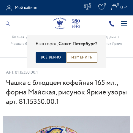
0
0
0
0 ₽
Мой кабинет
Главная
/
Каталог
/
Фарфоровые чашки
/
Чашки с блюдцами
/
Ваш город
Санкт-Петербург?
Чашка с блюдцем кофейная 165 мл., форма Майская, рисунок Яркие
узоры арт. 81.15350.00.1
ВСЁ ВЕРНО
ИЗМЕНИТЬ
АРТ.
81.15350.00.1
Чашка с блюдцем кофейная 165 мл.,
форма Майская, рисунок Яркие узоры
арт. 81.15350.00.1