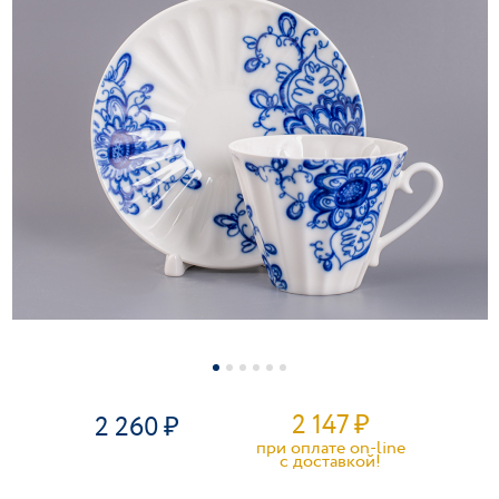
2 147
₽
2 260
при оплате on-line
c доставкой!