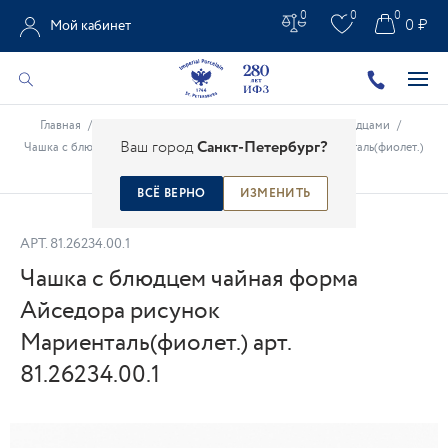
0
0
0
0 ₽
Мой кабинет
Главная
/
Каталог
/
Фарфоровые чашки
/
Чашки с блюдцами
/
Ваш город
Санкт-Петербург?
Чашка с блюдцем чайная форма Айседора рисунок Мариенталь(фиолет.)
арт. 81.26234.00.1
ВСЁ ВЕРНО
ИЗМЕНИТЬ
АРТ.
81.26234.00.1
Чашка с блюдцем чайная форма
Айседора рисунок
Мариенталь(фиолет.) арт.
81.26234.00.1