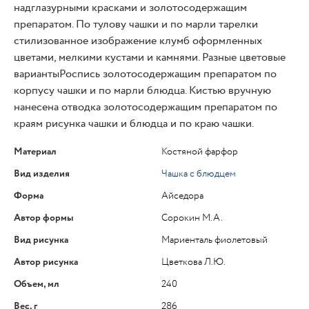
надглазурными красками и золотосодержащим
препаратом. По тулову чашки и по марли тарелки
стилизованное изображение клумб оформленных
цветами, мелкими кустами и камнями. Разные цветовые
вариантыРоспись золотосодержащим препаратом по
корпусу чашки и по марли блюдца. Кистью вручную
нанесена отводка золотосодержащим препаратом по
краям рисунка чашки и блюдца и по краю чашки.
Материал
Костяной фарфор
Вид изделия
Чашка с блюдцем
Форма
Айседора
Автор формы
Сорокин М.А.
Вид рисунка
Мариенталь фиолетовый
Автор рисунка
Цветкова Л.Ю.
Объем, мл
240
Вес, г
286