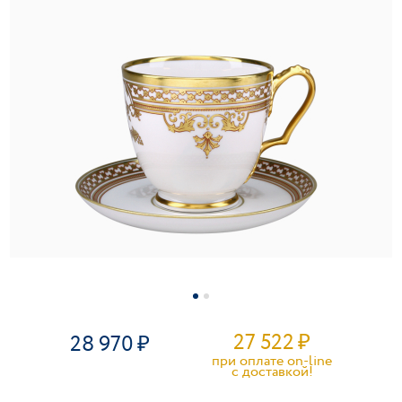
27 522
₽
28 970
при оплате on-line
c доставкой!