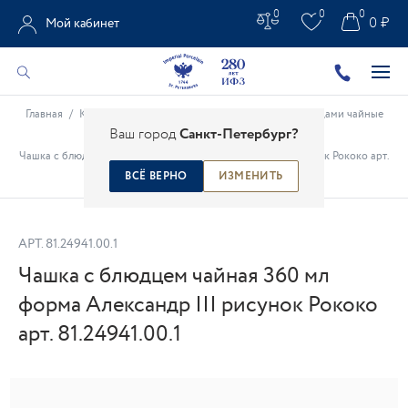
0
0
0
0 ₽
Мой кабинет
Главная
/
Каталог
/
Фарфоровые чашки
/
Чашки с блюдцами чайные
Ваш город
Санкт-Петербург?
/
Чашка с блюдцем чайная 360 мл форма Александр III рисунок Рококо арт.
81.24941.00.1
ВСЁ ВЕРНО
ИЗМЕНИТЬ
АРТ.
81.24941.00.1
Чашка с блюдцем чайная 360 мл
форма Александр III рисунок Рококо
арт. 81.24941.00.1