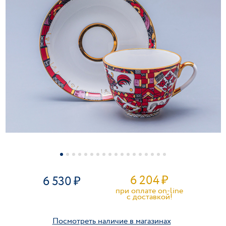
6 204
₽
6 530
при оплате on-line
c доставкой!
Посмотреть наличие в магазинах