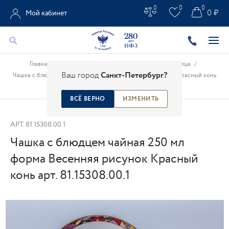
0
0
0
0 ₽
Мой кабинет
Главная
/
Каталог
/
Подарки из фарфора
/
Масленица
/
Ваш город
Санкт-Петербург?
Чашка с блюдцем чайная 250 мл форма Весенняя рисунок Красный конь
арт. 81.15308.00.1
ВСЁ ВЕРНО
ИЗМЕНИТЬ
АРТ.
81.15308.00.1
Чашка с блюдцем чайная 250 мл
форма Весенняя рисунок Красный
конь арт. 81.15308.00.1