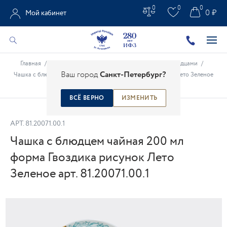
0
0
0
0 ₽
Мой кабинет
Главная
/
Каталог
/
Фарфоровые чашки
/
Чашки с блюдцами
/
Ваш город
Санкт-Петербург?
Чашка с блюдцем чайная 200 мл форма Гвоздика рисунок Лето Зеленое
арт. 81.20071.00.1
ВСЁ ВЕРНО
ИЗМЕНИТЬ
АРТ.
81.20071.00.1
Чашка с блюдцем чайная 200 мл
форма Гвоздика рисунок Лето
Зеленое арт. 81.20071.00.1