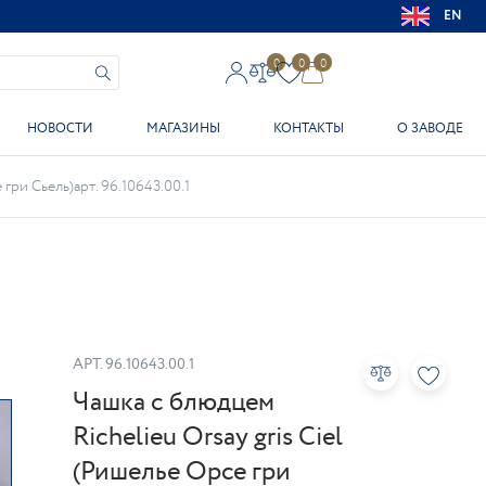
EN
0
0
0
НОВОСТИ
МАГАЗИНЫ
КОНТАКТЫ
О ЗАВОДЕ
гри Сьель)арт. 96.10643.00.1
АРТ.
96.10643.00.1
Чашка с блюдцем
Richelieu Orsay gris Ciel
(Ришелье Орсе гри