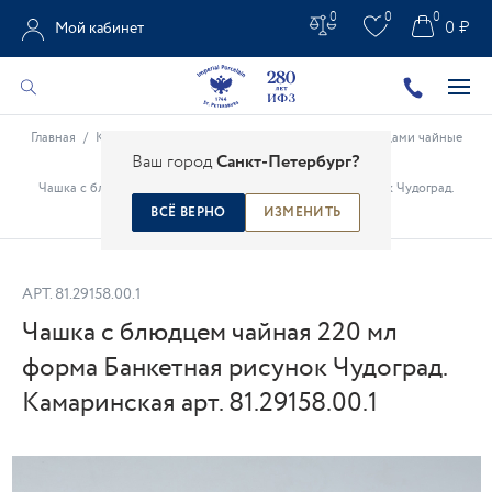
0
0
0
0 ₽
Мой кабинет
Главная
/
Каталог
/
Фарфоровые чашки
/
Чашки с блюдцами чайные
Ваш город
Санкт-Петербург?
/
Чашка с блюдцем чайная 220 мл форма Банкетная рисунок Чудоград.
Камаринская арт. 81.29158.00.1
ВСЁ ВЕРНО
ИЗМЕНИТЬ
АРТ.
81.29158.00.1
Чашка с блюдцем чайная 220 мл
форма Банкетная рисунок Чудоград.
Камаринская арт. 81.29158.00.1