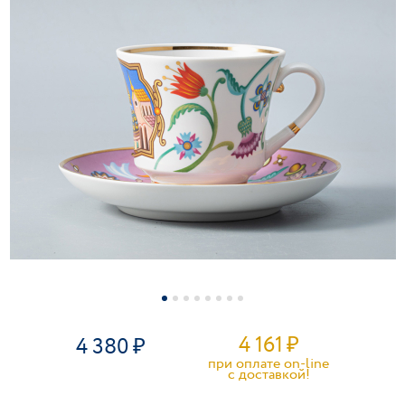
4 161
₽
4 380
при оплате on-line
c доставкой!