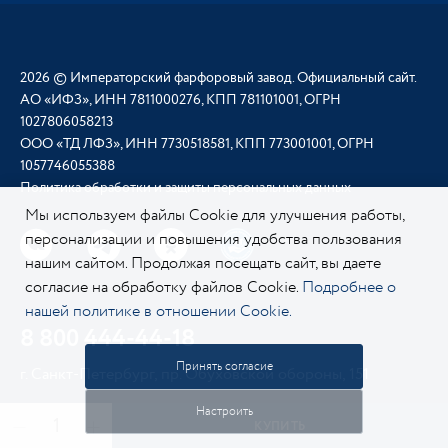
2026 © Императорский фарфоровый завод. Официальный сайт.
АО «ИФЗ», ИНН 7811000276, КПП 781101001, ОГРН
1027806058213
ООО «ТД ЛФЗ», ИНН 7730518581, КПП 773001001, ОГРН
1057746055388
Политика обработки и защиты персональных данных
Мы используем файлы Cookie для улучшения работы,
персонализации и повышения удобства пользования
нашим сайтом. Продолжая посещать сайт, вы даете
согласие на обработку файлов Cookie.
Подробнее о
нашей политике в отношении Cookie.
8 800 444-44-18
Принять согласие
г. Санкт-Петербург, пр. Обуховской обороны, 151
Настроить
КУПИТЬ